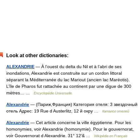
Look at other dictionaries:
ALEXANDRIE
— À l’ouest du delta du Nil et à l’abri de ses
inondations, Alexandrie est construite sur un cordon littoral
séparant la Méditerranée du lac Mariout (ancien lac Maréotis).
L’île de Pharos fut rattachée au continent par une digue de 300
mètres… …
Encyclopédie Universelle
Alexandrie
— (Париж,Франция) Категория отеля: 3 звездочный
отель Адрес: 19 Rue d Austerlitz, 12 й окру …
Каталог отелей
Alexandrie
— Cet article concerne la ville égyptienne. Pour les
homonymies, voir Alexandrie (homonymie). Pour le gouvernorat,
voir Gouvernorat d Alexandrie. 31° 12′& …
Wikipédia en Français